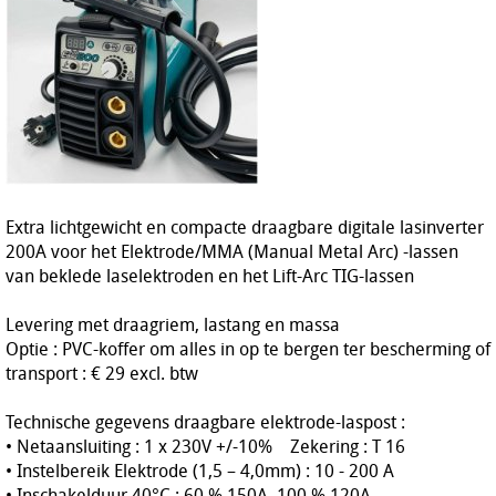
Extra lichtgewicht en compacte draagbare digitale lasinverter
200A voor het Elektrode/MMA (Manual Metal Arc) -lassen
van beklede laselektroden en het Lift-Arc TIG-lassen
Levering met draagriem, lastang en massa
Optie : PVC-koffer om alles in op te bergen ter bescherming of
transport : € 29 excl. btw
Technische gegevens draagbare elektrode-laspost :
• Netaansluiting : 1 x 230V +/-10% Zekering : T 16
• Instelbereik Elektrode (1,5 – 4,0mm) : 10 - 200 A
• Inschakelduur 40°C : 60 % 150A, 100 % 120A