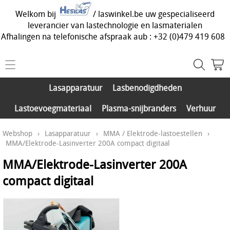
Welkom bij
/ laswinkel.be uw gespecialiseerd
leverancier van lastechnologie en lasmaterialen
Afhalingen na telefonische afspraak aub : +32 (0)479 419 608
Home
Lasapparatuur
Lasbenodigdheden
Webshop
Lastoevoegmateriaal
Plasma-snijbranders
Verhuur
Lasapparatuur
Info
Webshop
›
Lasapparatuur
›
MMA / Elektrode-lastoestellen
›
Lasbenodigdheden
MMA/Elektrode-Lasinverter 200A compact digitaal
Contact
Lastoevoegmateriaal
MMA/Elektrode-Lasinverter 200A
Mijn account
compact digitaal
Plasma-snijbranders
Onze activiteiten
Verhuur