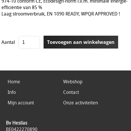
974-10 conform CE, Ecodesign-norm i.v.m. minimale energie-
efficiëntie van 85 %
Laag stroomverbruik, EN 1090 READY, WPQR APPROVED !
Aantal
Home
Webshop
Info
Contact
Mijn account
Onze activiteiten
Bv Hesilas
BE0422270890