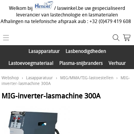
Welkom bij
/ laswinkel.be uw gespecialiseerd
leverancier van lastechnologie en lasmaterialen
Afhalingen na telefonische afspraak aub : +32 (0)479 419 608
Home
Lasapparatuur
Lasbenodigdheden
Webshop
Lastoevoegmateriaal
Plasma-snijbranders
Verhuur
Lasapparatuur
Info
Webshop
›
Lasapparatuur
›
MIG/MMA/TIG-lastoestellen
›
MIG-
Lasbenodigdheden
inverter-lasmachine 300A
Contact
Lastoevoegmateriaal
MIG-inverter-lasmachine 300A
Mijn account
Plasma-snijbranders
Onze activiteiten
Verhuur