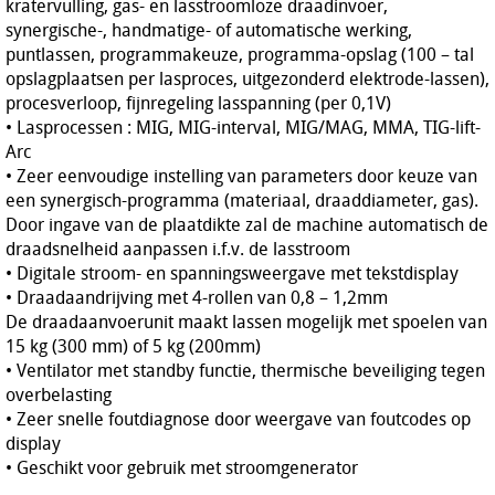
kratervulling, gas- en lasstroomloze draadinvoer,
synergische-, handmatige- of automatische werking,
puntlassen, programmakeuze, programma-opslag (100 – tal
opslagplaatsen per lasproces, uitgezonderd elektrode-lassen),
procesverloop, fijnregeling lasspanning (per 0,1V)
• Lasprocessen : MIG, MIG-interval, MIG/MAG, MMA, TIG-lift-
Arc
• Zeer eenvoudige instelling van parameters door keuze van
een synergisch-programma (materiaal, draaddiameter, gas).
Door ingave van de plaatdikte zal de machine automatisch de
draadsnelheid aanpassen i.f.v. de lasstroom
• Digitale stroom- en spanningsweergave met tekstdisplay
• Draadaandrijving met 4-rollen van 0,8 – 1,2mm
De draadaanvoerunit maakt lassen mogelijk met spoelen van
15 kg (300 mm) of 5 kg (200mm)
• Ventilator met standby functie, thermische beveiliging tegen
overbelasting
• Zeer snelle foutdiagnose door weergave van foutcodes op
display
• Geschikt voor gebruik met stroomgenerator