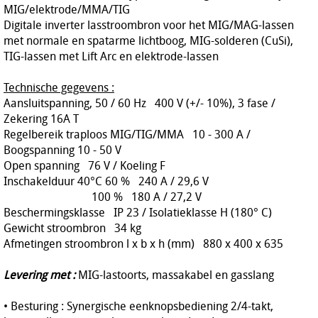
MIG/elektrode/MMA/TIG
Digitale inverter lasstroombron voor het MIG/MAG-lassen
met normale en spatarme lichtboog, MIG-solderen (CuSi),
TIG-lassen met Lift Arc en elektrode-lassen
Technische gegevens :
Aansluitspanning, 50 / 60 Hz 400 V (+/- 10%), 3 fase /
Zekering 16A T
Regelbereik traploos MIG/TIG/MMA 10 - 300 A /
Boogspanning 10 - 50 V
Open spanning 76 V / Koeling F
Inschakelduur 40°C 60 % 240 A / 29,6 V
100 % 180 A / 27,2 V
Beschermingsklasse IP 23 / Isolatieklasse H (180° C)
Gewicht stroombron 34 kg
Afmetingen stroombron l x b x h (mm) 880 x 400 x 635
Levering met :
MIG-lastoorts, massakabel en gasslang
• Besturing : Synergische eenknopsbediening 2/4-takt,