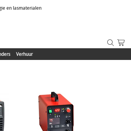
gie en lasmaterialen
nders
Verhuur